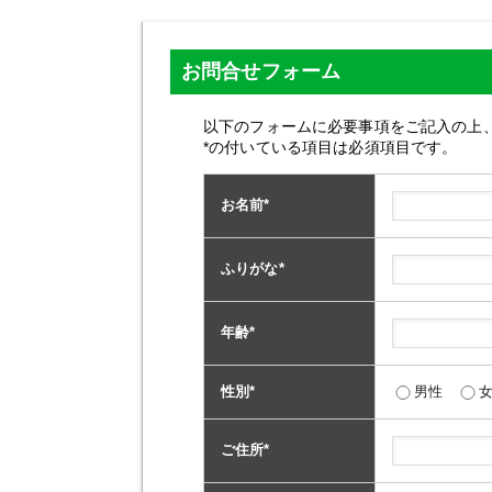
お問合せフォーム
以下のフォームに必要事項をご記入の上
*の付いている項目は必須項目です。
お名前
*
ふりがな
*
年齢
*
性別
*
男性
ご住所
*